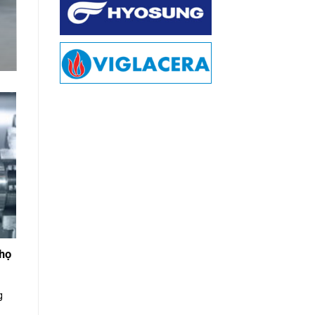
thọ
g