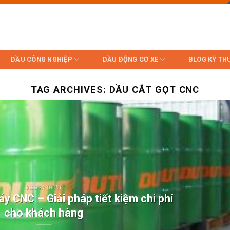
DẦU CÔNG NGHIỆP
DẦU ĐỘNG CƠ XE
BLOG KỸ TH
TAG ARCHIVES:
DẦU CẮT GỌT CNC
BLOG KỸ THUẬT
y CNC – Giải pháp tiết kiệm chi phí
cho khách hàng