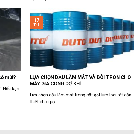
17
Th5
 có mùi?
LỰA CHỌN DẦU LÀM MÁT VÀ BÔI TRƠN CHO
MÁY GIA CÔNG CƠ KHÍ
i? Nếu bạn
Lựa chọn dầu làm mát trong cắt gọt kim loại rất cần
thiết cho quy ...