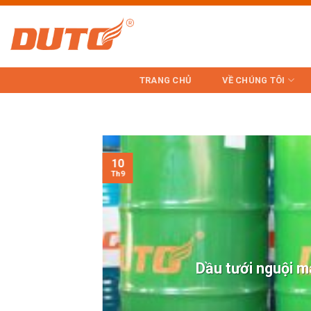
Skip
to
content
TRANG CHỦ
VỀ CHÚNG TÔI
10
Th9
Dầu tưới nguội má