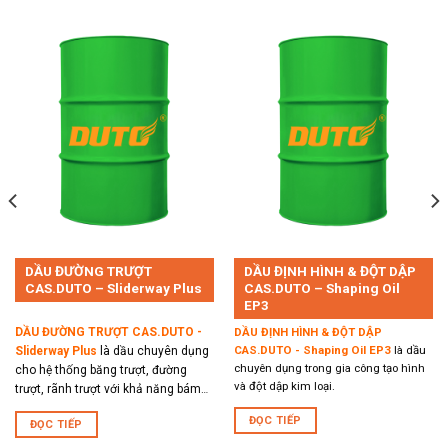
DẦU ĐƯỜNG TRƯỢT
DẦU ĐỊNH HÌNH & ĐỘT DẬP
CAS.DUTO – Sliderway Plus
CAS.DUTO – Shaping Oil
EP3
DẦU ĐƯỜNG TRƯỢT CAS.DUTO -
DẦU ĐỊNH HÌNH & ĐỘT DẬP
CAS.DUTO - Shaping Oil EP3
là dầu
Sliderway
Plus
là dầu chuyên dụng
chuyên dụng trong gia công tạo hình
cho hệ thống băng trượt, đường
và đột dập kim loại.
trượt, rãnh trượt với khả năng bám
dính tốt và trượt tốt .
ĐỌC TIẾP
ĐỌC TIẾP