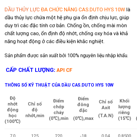
DẦU THỦY LỰC
ĐA CHỨC NĂNG CAS.DUTO HYS 10W
là
dầu thủy lực
chứa một hệ phụ gia ổn định chịu lực, giúp
duy trì các đặc tính cơ bản. Chống ồn, chống mài mòn
chất lượng cao, ổn định độ nhớt, chống oxy hóa và khả
năng hoạt động ở các điều kiện khắc nghiệt.
S
ản phẩm được sản xuất bởi 100% nguyên liệu nhập khẩu.
CẤP CHẤT LƯỢNG:
API CF
THÔNG SỐ KỸ THUẬT CỦA DẦU CAS.DUTO HYS 10W
Độ
Điểm
Điểm
Khối
Chỉ
số
Chỉ
số
nhớt
đông
chớp
lượng
Axit
độ
động
đặc
cháy
riêng
nhớt,min
học
(T.A.N)
(
0℃),min
(15
℃)
(
0℃),max
(100
℃)
125
220
-18
0.04
0.8500
7.0