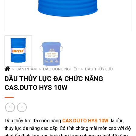
>
SẢN PHẨM
>
DẦU CÔNG NGHIỆP
>
DẦU THỦY LỰC
DẦU THỦY LỰC ĐA CHỨC NĂNG
CAS.DUTO HYS 10W
Dầu thủy lực đa chức năng
CAS.DUTO
HYS
10W
là dầu
thủy lực đa năng cao cấp. Có tính chống mài mòn cao với độ
nhớt ổn định, bôi trơn hoàn hảo trong phạm vi nhiệt độ rộng