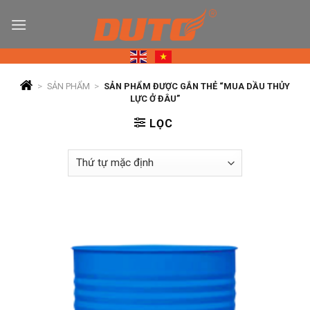
Skip
to
content
>
SẢN PHẨM
>
SẢN PHẨM ĐƯỢC GẮN THẺ “MUA DẦU THỦY
LỰC Ở ĐÂU”
LỌC