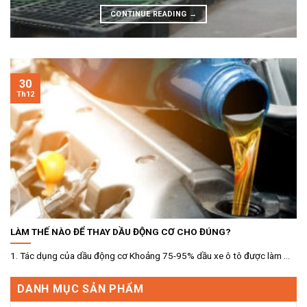
CONTINUE READING
→
30
Th12
LÀM THẾ NÀO ĐỂ THAY DẦU ĐỘNG CƠ CHO ĐÚNG?
1. Tác dụng của dầu động cơ Khoảng 75-95% dầu xe ô tô được làm ...
DANH MỤC SẢN PHẨM