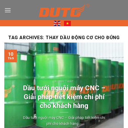
Skip
to
content
TAG ARCHIVES:
THAY DẦU ĐỘNG CƠ CHO ĐÚNG
10
Th9
BLOG KỸ THUẬT
Dầu tưới nguội máy CNC –
Giải pháp tiết kiệm chi phí
cho khách hàng
Dầu tưới nguội máy CNC – Giải pháp tiết kiệm chi
phí cho khách hàng ...