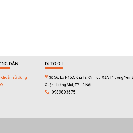
ỜNG DẪN
DUTO OIL
 khoản sử dụng
Số 56, Lô N15D, Khu Tái định cư X2A, Phường Yên S
TO
Quận Hoàng Mai, TP Hà Nội
0989893675