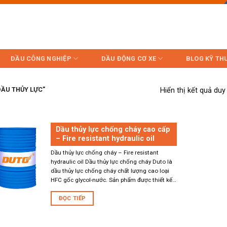
DẦU CÔNG NGHIỆP
DẦU ĐỘNG CƠ XE
BLOG KỸ TH
Hiển thị kết quả duy
ẦU THỦY LỰC”
Dầu thủy lực chống cháy cao cấp
– Fire resistant hydraulic oil
Dầu thủy lực chống cháy – Fire resistant
hydraulic oil Dầu thủy lực chống cháy Duto là
dầu thủy lực chống cháy chất lượng cao loại
HFC gốc glycol-nước. Sản phẩm được thiết kế
để tối ưu hóa khả năng chống cháy cũng như
ĐỌC TIẾP
khả năng bôi trơn, khả năng chống rỉ và bảo vệ
...