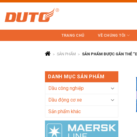
Skip
to
content
TRANG CHỦ
VỀ CHÚNG TÔI
>
SẢN PHẨM
>
SẢN PHẨM ĐƯỢC GẮN THẺ “D
DANH MỤC SẢN PHẨM
Dầu công nghiệp
Dầu động cơ xe
Sản phẩm khác