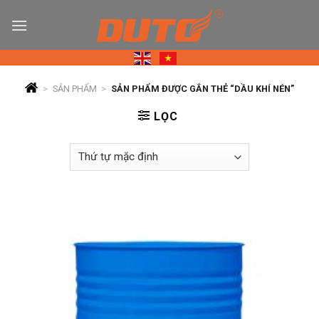
Skip
to
content
>
SẢN PHẨM
>
SẢN PHẨM ĐƯỢC GẮN THẺ “DẦU KHÍ NÉN”
LỌC