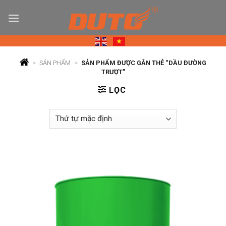
Skip
to
content
>
SẢN PHẨM
>
SẢN PHẨM ĐƯỢC GẮN THẺ “DẦU ĐƯỜNG
TRƯỢT”
LỌC