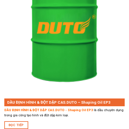
DẦU ĐỊNH HÌNH & ĐỘT DẬP CAS.DUTO – Shaping Oil EP3
DẦU ĐỊNH HÌNH & ĐỘT DẬP CAS.DUTO - Shaping Oil EP3
là dầu chuyên dụng
trong gia công tạo hình và đột dập kim loại.
ĐỌC TIẾP