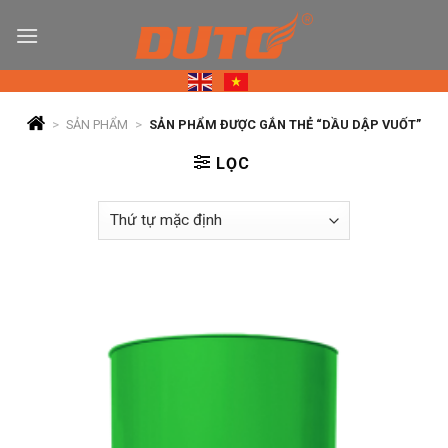
Skip
to
content
>
SẢN PHẨM
>
SẢN PHẨM ĐƯỢC GẮN THẺ “DẦU DẬP VUỐT”
LỌC