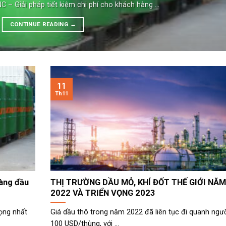
 – Giải pháp tiết kiệm chi phí cho khách hàng ...
CONTINUE READING
→
11
Th11
hàng đầu
THỊ TRƯỜNG DẦU MỎ, KHÍ ĐỐT THẾ GIỚI NĂM
2022 VÀ TRIỂN VỌNG 2023
rọng nhất
Giá dầu thô trong năm 2022 đã liên tục đi quanh ngư
100 USD/thùng, với ...