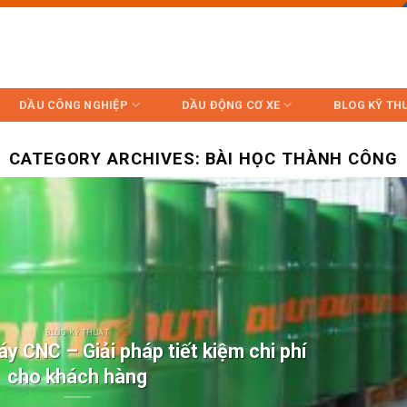
DẦU CÔNG NGHIỆP
DẦU ĐỘNG CƠ XE
BLOG KỸ TH
CATEGORY ARCHIVES:
BÀI HỌC THÀNH CÔNG
BLOG KỸ THUẬT
y CNC – Giải pháp tiết kiệm chi phí
cho khách hàng