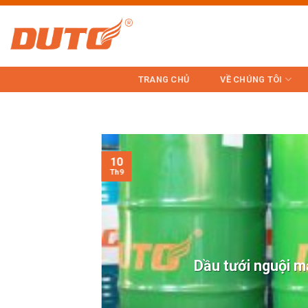
Skip
to
content
TRANG CHỦ
VỀ CHÚNG TÔI
10
Th9
Dầu tưới nguội má