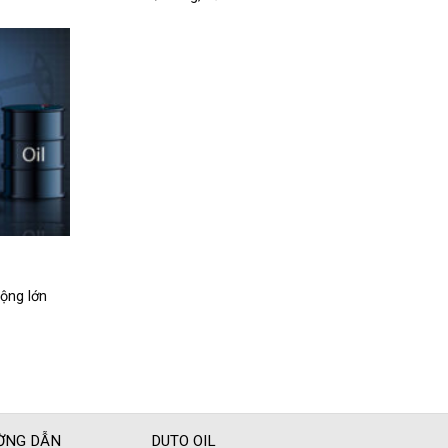
động lớn
ỜNG DẪN
DUTO OIL